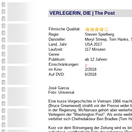
VERLEGERIN, DIE | The Post
Filmische Qualität:
Regie:
Steven Spielberg
Darsteller:
Meryl Streep, Tom Hanks, S
Land, Jahr:
USA 2017
Laufzeit:
117 Minuten
Genre:
Publikum:
ab 12 Jahren
Einschränkungen:
--
im Kino:
2/2018
Auf DVD:
6/2018
José Garcia
Foto: Universal
Eine kurze Vorgeschichte in Vietnam 1966 macht
(Bruce Greenwood) strahlt vor der Presse wider 
in der Regierung. McNamara gehört aber weiterh
Verlegerin der "Washington Post". Als erste weib
verbittet sich Chefredakteur Ben Bradlee (Tom H
Kurz vor dem Börsengang der Zeitung wird es bri