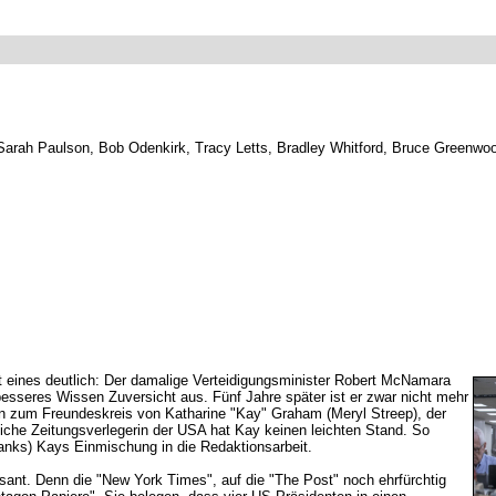
arah Paulson, Bob Odenkirk, Tracy Letts, Bradley Whitford, Bruce Greenwoo
 eines deutlich: Der damalige Verteidigungsminister Robert McNamara
besseres Wissen Zuversicht aus. Fünf Jahre später ist er zwar nicht mehr
in zum Freundeskreis von Katharine "Kay" Graham (Meryl Streep), der
liche Zeitungsverlegerin der USA hat Kay keinen leichten Stand. So
anks) Kays Einmischung in die Redaktionsarbeit.
sant. Denn die "New York Times", auf die "The Post" noch ehrfürchtig