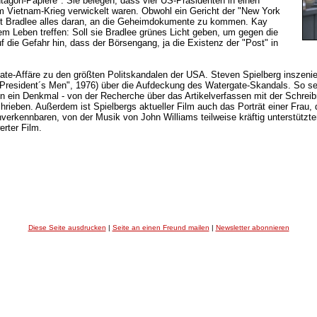
ntagon-Papiere". Sie belegen, dass vier US-Präsidenten in einen
ietnam-Krieg verwickelt waren. Obwohl ein Gericht der "New York
etzt Bradlee alles daran, an die Geheimdokumente zu kommen. Kay
m Leben treffen: Soll sie Bradlee grünes Licht geben, um gegen die
 die Gefahr hin, dass der Börsengang, ja die Existenz der "Post" in
te-Affäre zu den größten Politskandalen der USA. Steven Spielberg inszenie
 President´s Men", 1976) über die Aufdeckung des Watergate-Skandals. So setz
en ein Denkmal - von der Recherche über das Artikelverfassen mit der Schre
rieben. Außerdem ist Spielbergs aktueller Film auch das Porträt einer Frau,
nverkennbaren, von der Musik von John Williams teilweise kräftig unterstützte
rter Film.
Diese Seite ausdrucken
|
Seite an einen Freund mailen
|
Newsletter abonnieren