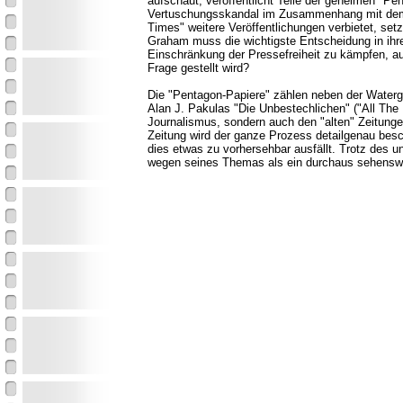
aufschaut, veröffentlicht Teile der geheimen "Pe
Vertuschungsskandal im Zusammenhang mit dem V
Times" weitere Veröffentlichungen verbietet, s
Graham muss die wichtigste Entscheidung in ihre
Einschränkung der Pressefreiheit zu kämpfen, auf
Frage gestellt wird?
Die "Pentagon-Papiere" zählen neben der Waterga
Alan J. Pakulas "Die Unbestechlichen" ("All The
Journalismus, sondern auch den "alten" Zeitung
Zeitung wird der ganze Prozess detailgenau besch
dies etwas zu vorhersehbar ausfällt. Trotz des u
wegen seines Themas als ein durchaus sehenswe